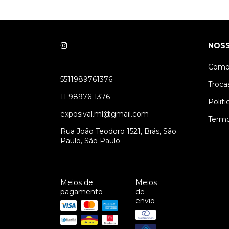
NOSS
Como
5511989761376
Troca
11 98976-1376
Polit
exposival.ml@gmail.com
Termo
Rua João Teodoro 1521, Brás, São
Paulo, São Paulo
Meios de
Meios
pagamento
de
envio